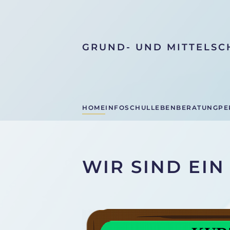
Skip to main content
GRUND- UND MITTELSC
HOME
INFO
SCHULLEBEN
BERATUNG
PE
WIR SIND EI